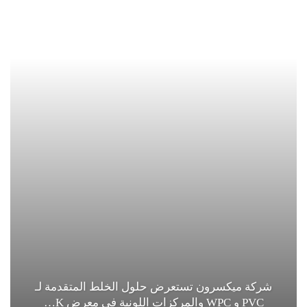
شركة ميكسرون تستعرض حلول الخلط المتقدمة لـ
PVC و WPC والمركزات اللونية في معرض K…