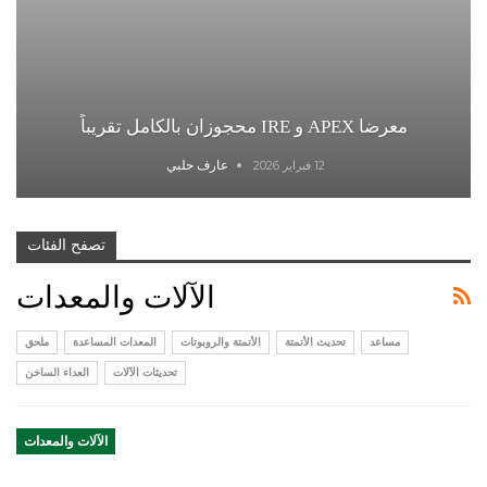
معرضا APEX و IRE محجوزان بالكامل تقريباً
عارف حلبي
12 فبراير 2026
تصفح الفئات
الآلات والمعدات
مساعد
تحديث الأتمتة
الأتمتة والروبوتات
المعدات المساعدة
ملحق
تحديثات الآلات
العداء الساخن
الآلات والمعدات