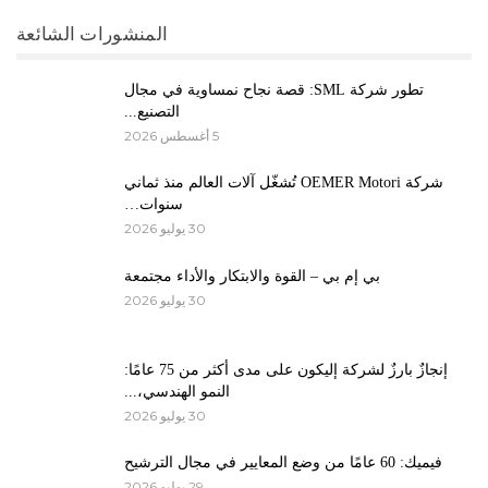
المنشورات الشائعة
تطور شركة SML: قصة نجاح نمساوية في مجال
التصنيع...
5 أغسطس 2026
شركة OEMER Motori تُشغّل آلات العالم منذ ثماني
سنوات…
30 يوليو 2026
بي إم بي – القوة والابتكار والأداء مجتمعة
30 يوليو 2026
إنجازٌ بارزٌ لشركة إليكون على مدى أكثر من 75 عامًا:
النمو الهندسي،...
30 يوليو 2026
فيميك: 60 عامًا من وضع المعايير في مجال الترشيح
29 يوليو 2026